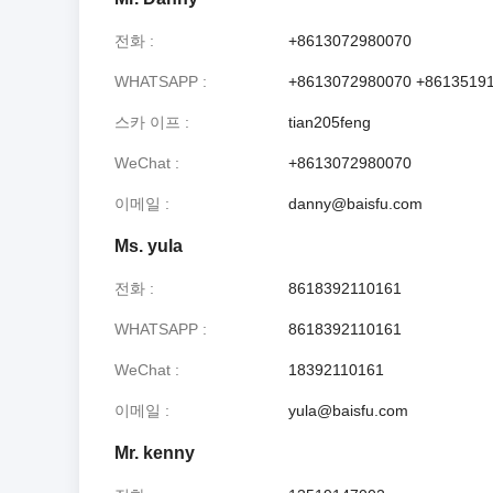
전화
+8613072980070
WHATSAPP
+8613072980070 +8613519
스카 이프
tian205feng
WeChat
+8613072980070
이메일
danny@baisfu.com
Ms. yula
전화
8618392110161
WHATSAPP
8618392110161
WeChat
18392110161
이메일
yula@baisfu.com
Mr. kenny