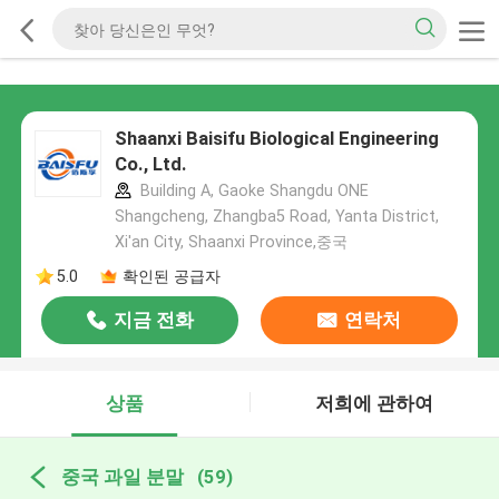
Shaanxi Baisifu Biological Engineering
Co., Ltd.
Building A, Gaoke Shangdu ONE
Shangcheng, Zhangba5 Road, Yanta District,
Xi'an City, Shaanxi Province,중국
5.0
확인된 공급자
지금 전화
연락처
상품
저희에 관하여
중국 과일 분말
(59)