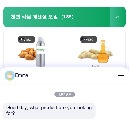
천연 식물 에센셜 오일
(185)
무색 천연 식물 추출물
CAS 8007-08-7 천연 식
Emma
기름 에센스 크림용 유
물 에센셜 오일 99% 진
기농 압록스 핵 기름
저 에센셜 오일 식품 향
과 향기
4:07 AM
최고의 가격
최고의 가격
Good day, what product are you looking 
for?
연락처
연락처