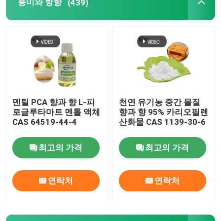
풍미와 방향
(439)
풍미와 방향
합성 향료
감열소염제
멘틸 PCA 향과 향 L-피
천연 유기농 중간 물질
로글루타마트 멘톨 액체
향과 향 95% 카리오필렌
천연 식물 에센셜 오일
CAS 64519-44-4
산화물 CAS 1139-30-6
최고의 가격
최고의 가격
순수한 식물 추출물
연락처
연락처
감미료
모노머 맛