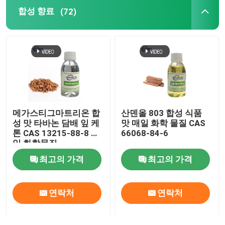
합성 향료
(72)
과일 분말
동결 건조 분말
유기유
메가스티그마트리온 합
산덴올 803 합성 식품
자연적 인 체중 감량 재료
성 맛 타바논 담배 잎 케
맛 매일 화학 물질 CAS
톤 CAS 13215-88-8 매
66068-84-6
일 화학물질
천연 색소
최고의 가격
최고의 가격
건강 관리 제품
연락처
연락처