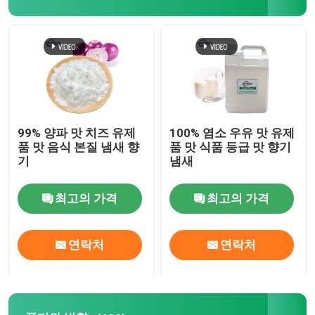
VR 쇼
우리 에 관한 것
공장 투어
99% 양파 맛 치즈 유제
100% 염소 우유 맛 유제
품 맛 음식 본질 냄새 향
품 맛 식품 등급 맛 향기
기
냄새
품질 관리
최고의 가격
최고의 가격
저희와 연락
연락처
연락처
뉴스
식품 에센스 맛