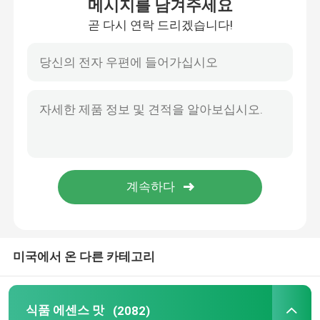
메시지를 남겨주세요
곧 다시 연락 드리겠습니다!
집
미국에서 온 다른 카테고리
제품
식품 에센스 맛
(2082)
비디오