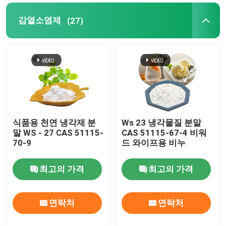
감열소염제
(27)
식품용 천연 냉각제 분
Ws 23 냉각물질 분말
말 WS - 27 CAS 51115-
CAS 51115-67-4 비워
70-9
드 와이프용 비누
최고의 가격
최고의 가격
연락처
연락처