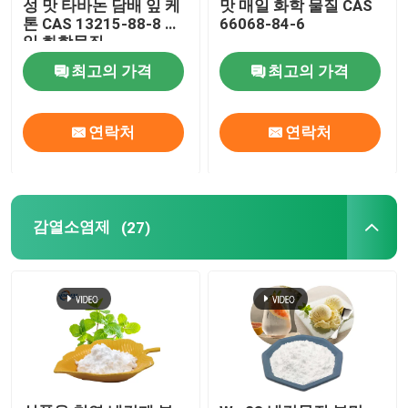
성 맛 타바논 담배 잎 케
맛 매일 화학 물질 CAS
톤 CAS 13215-88-8 매
66068-84-6
일 화학물질
최고의 가격
최고의 가격
연락처
연락처
감열소염제
(27)