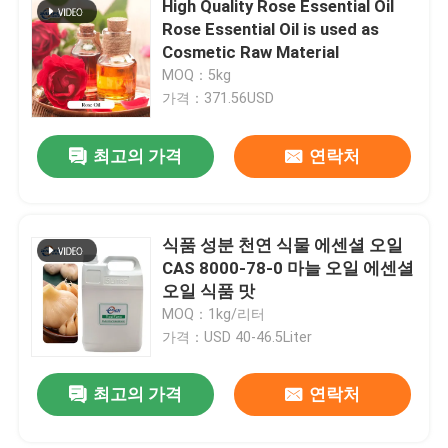
High Quality Rose Essential Oil
Rose Essential Oil is used as
과일 분말
Cosmetic Raw Material
MOQ：5kg
가격：371.56USD
동결 건조 분말
최고의 가격
연락처
유기유
자연적 인 체중 감량 재료
식품 성분 천연 식물 에센셜 오일
CAS 8000-78-0 마늘 오일 에센셜
오일 식품 맛
천연 색소
MOQ：1kg/리터
가격：USD 40-46.5Liter
건강 관리 제품
최고의 가격
연락처