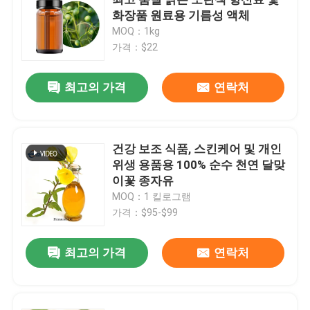
화장품 원료용 기름성 액체
MOQ：1kg
풍미와 방향
가격：$22
합성 향료
최고의 가격
연락처
감열소염제
건강 보조 식품, 스킨케어 및 개인
위생 용품용 100% 순수 천연 달맞
천연 식물 에센셜 오일
이꽃 종자유
MOQ：1 킬로그램
순수한 식물 추출물
가격：$95-$99
최고의 가격
연락처
감미료
모노머 맛