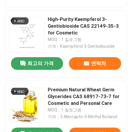
High-Purity Kaempferol 3-
Gentiobioside CAS 22149-35-3
for Cosmetic
MOQ：1 킬로그램
가격：Kaempferol 3-Gentiobioside
제출
최고의 가격
연락처
Premium Natural Wheat Germ
Glycerides CAS 68917-73-7 for
Cosmetic and Personal Care
MOQ：1 킬로그램
가격：3-Mercapto-3-Methyl Butanol