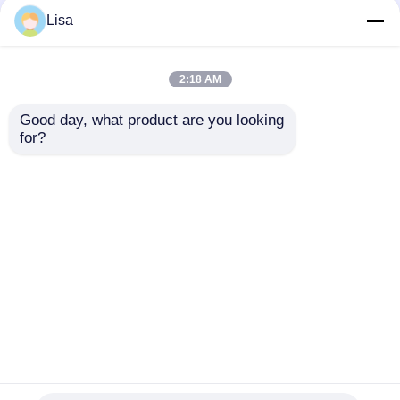
98% 순수 농축식물 추출
506-32-1 순수한 식물
Lisa
물 분말 흰색 피부 색조
추출물
분말 수분 사용
2:18 AM
최고의 가격
최고의 가격
Good day, what product are you looking 
for?
연락처
연락처
더 많은 것을 전망하십시
오
홈
사이트맵
연락처
Desktop Site
사이트맵
개인정보 보호 정책
품질
식품 에센스 맛
중국 공장.Copyright © 2026