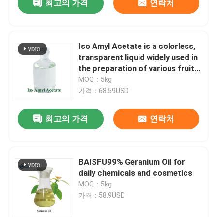
최고의 가격
연락처
Iso Amyl Acetate is a colorless,
transparent liquid widely used in
the preparation of various fruity
flavors
MOQ：5kg
가격：68.59USD
최고의 가격
연락처
BAISFU99% Geranium Oil for
daily chemicals and cosmetics
MOQ：5kg
가격：58.9USD