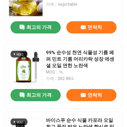
가격：negotiable
VR 쇼
최고의 가격
연락처
우리 에 관한 것
공장 투어
99% 순수성 천연 식물성 기름 페
퍼 민트 기름 머리카락 성장 에센
셜 오일 연한 노란색
품질 관리
MOQ：1L
가격：$82-88/L
저희와 연락
최고의 가격
연락처
뉴스
바이스푸 순수 식물 카포라 오일
식품 에센스 맛
최고 품질 밝은 노란색 향신료 및