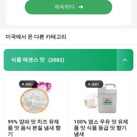
미국에서 온 다른 카테고리
식품 에센스 맛
(2082)
99% 양파 맛 치즈 유제
100% 염소 우유 맛 유제
품 맛 음식 본질 냄새 향
품 맛 식품 등급 맛 향기
기
냄새