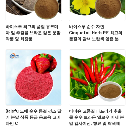
바이스푸 최고의 품질 유코미
바이스푸 순수 자연
아 잎 추출물 브라운 얇은 분말
Cinquefoil Herb.P.E 최고의
약품 및 화장품
품질의 갈색 노란색 얇은 분말
화장품 및 건강 보충제
Baisfu 도매 순수 동결 건조 딸
바이슈 고품질 파프리카 추출
기 분말 식품 등급 음료용 고비
물 순수 브라운 옐로우 미세 분
타민 C
말 캡사이신, 향료 및 착색제